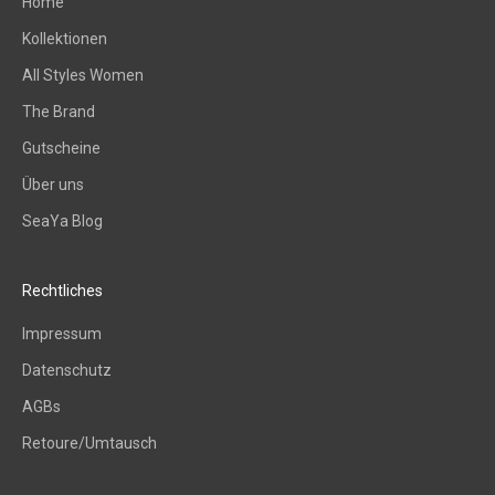
Home
i
n
Kollektionen
d
All Styles Women
e
i
The Brand
n
Gutscheine
P
Über uns
o
s
SeaYa Blog
t
f
a
Rechtliches
c
Impressum
h
–
Datenschutz
i
AGBs
n
s
Retoure/Umtausch
p
i