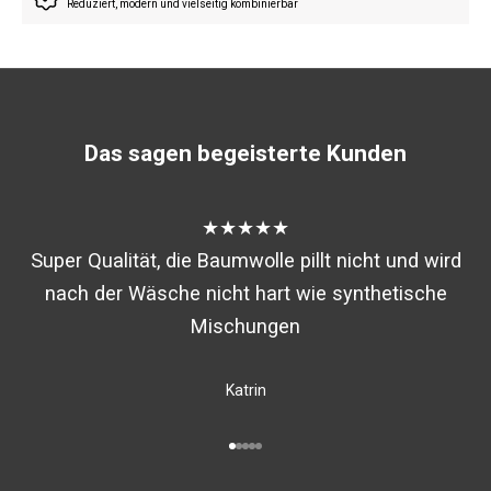
Reduziert, modern und vielseitig kombinierbar
Das sagen begeisterte Kunden
★★★★★
Super Qualität, die Baumwolle pillt nicht und wird
nach der Wäsche nicht hart wie synthetische
Mischungen
Katrin
Gehe zu Element 1
Gehe zu Element 2
Gehe zu Element 3
Gehe zu Element 4
Gehe zu Element 5