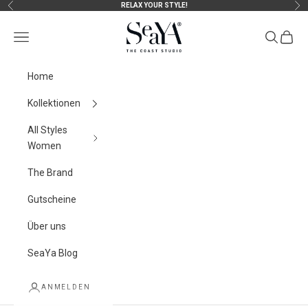
Zum Inhalt springen
RELAX YOUR STYLE!
Zurück
Vor
SeaYA-fashion
Menü
Suchen
Waren
Home
Kollektionen
All Styles
Women
The Brand
Gutscheine
Über uns
SeaYa Blog
ANMELDEN