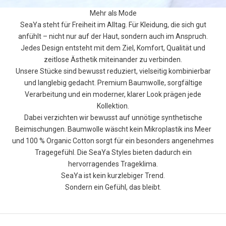
Mehr als Mode
SeaYa steht für Freiheit im Alltag. Für Kleidung, die sich gut
anfühlt – nicht nur auf der Haut, sondern auch im Anspruch.
W
Jedes Design entsteht mit dem Ziel, Komfort, Qualität und
e
zeitlose Ästhetik miteinander zu verbinden.
Unsere Stücke sind bewusst reduziert, vielseitig kombinierbar
r
und langlebig gedacht. Premium Baumwolle, sorgfältige
d
Verarbeitung und ein moderner, klarer Look prägen jede
Kollektion.
e
Dabei verzichten wir bewusst auf unnötige synthetische
j
Beimischungen. Baumwolle wäscht kein Mikroplastik ins Meer
und 100 % Organic Cotton sorgt für ein besonders angenehmes
e
Tragegefühl. Die SeaYa Styles bieten dadurch ein
t
hervorragendes Trageklima.
SeaYa ist kein kurzlebiger Trend.
z
Sondern ein Gefühl, das bleibt.
t
S