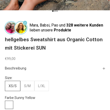
Gehe zu Element 1
Gehe zu Element 2
Gehe zu Element 3
Gehe zu Element 4
Mara, Babsi, Pao und
328 weitere Kunden
lieben unsere
Produkte
hellgelbes Sweatshirt aus Organic Cotton
mit Stickerei SUN
Angebot
€99,00
Beschreibung
Size:
XS/S
S/M
L/XL
Farbe:
Sunny Yellow
Sunny Yellow