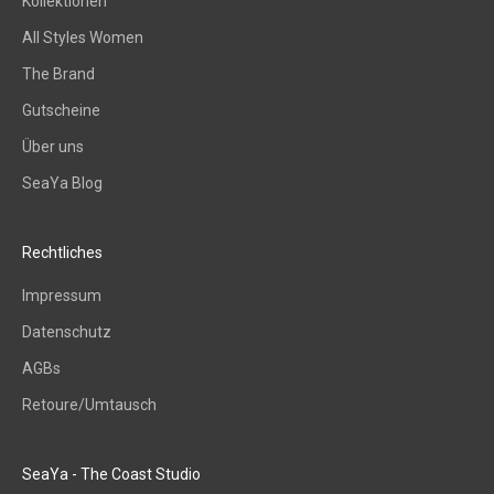
Kollektionen
d
All Styles Women
e
i
The Brand
n
Gutscheine
P
Über uns
o
s
SeaYa Blog
t
f
a
Rechtliches
c
Impressum
h
–
Datenschutz
i
AGBs
n
s
Retoure/Umtausch
p
i
SeaYa - The Coast Studio
r