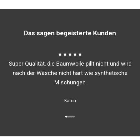
Das sagen begeisterte Kunden
★★★★★
Super Qualität, die Baumwolle pillt nicht und wird
nach der Wäsche nicht hart wie synthetische
Mischungen
Katrin
Gehe zu Element 1
Gehe zu Element 2
Gehe zu Element 3
Gehe zu Element 4
Gehe zu Element 5