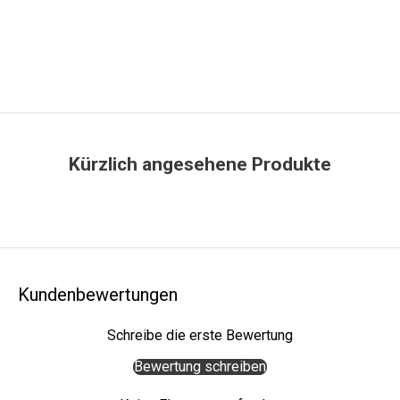
,
n
e
u
e
S
t
Kürzlich angesehene Produkte
y
l
e
s
u
n
d
Kundenbewertungen
b
e
Schreibe die erste Bewertung
s
Bewertung schreiben
o
n