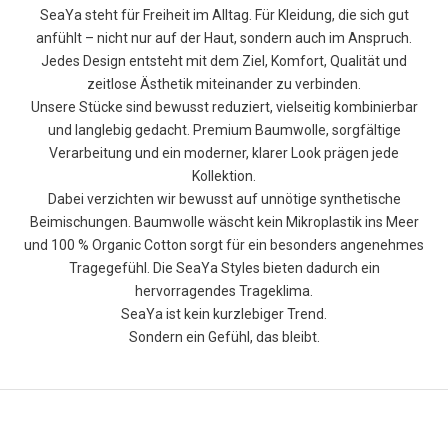
SeaYa steht für Freiheit im Alltag. Für Kleidung, die sich gut
anfühlt – nicht nur auf der Haut, sondern auch im Anspruch.
W
Jedes Design entsteht mit dem Ziel, Komfort, Qualität und
e
zeitlose Ästhetik miteinander zu verbinden.
Unsere Stücke sind bewusst reduziert, vielseitig kombinierbar
r
und langlebig gedacht. Premium Baumwolle, sorgfältige
d
Verarbeitung und ein moderner, klarer Look prägen jede
Kollektion.
e
Dabei verzichten wir bewusst auf unnötige synthetische
j
Beimischungen. Baumwolle wäscht kein Mikroplastik ins Meer
und 100 % Organic Cotton sorgt für ein besonders angenehmes
e
Tragegefühl. Die SeaYa Styles bieten dadurch ein
t
hervorragendes Trageklima.
SeaYa ist kein kurzlebiger Trend.
z
Sondern ein Gefühl, das bleibt.
t
S
e