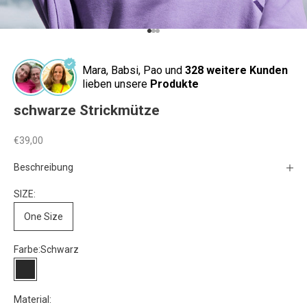
Gehe zu Element 1
Gehe zu Element 2
Gehe zu Element 3
Mara, Babsi, Pao und
328 weitere Kunden
lieben unsere
Produkte
schwarze Strickmütze
Angebot
€39,00
Beschreibung
SIZE:
One Size
Farbe:
Schwarz
Schwarz
Material: