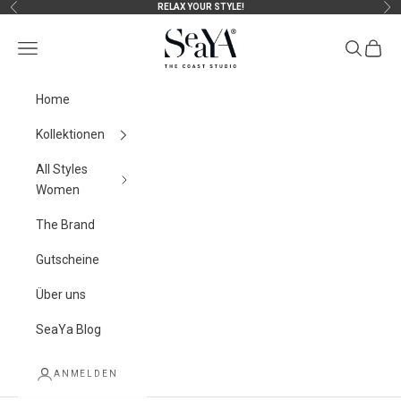
Zum Inhalt springen
RELAX YOUR STYLE!
Zurück
Vor
SeaYA-fashion
Menü
Suchen
Waren
Home
Kollektionen
All Styles
Women
The Brand
Gutscheine
Über uns
SeaYa Blog
ANMELDEN