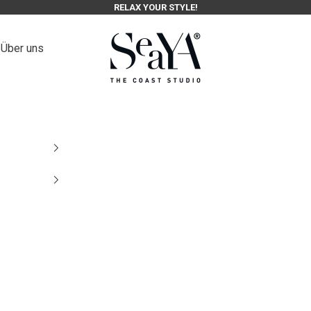
RELAX YOUR STYLE!
SeaYA-fashion
e
Über uns