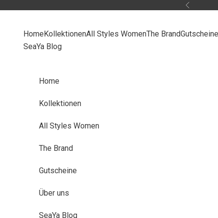
Zum Inhalt springen
Zurück
i
Home
Kollektionen
All Styles Women
The Brand
Gutschein
d
SeaYa Blog
e
r
Home
E
r
Kollektionen
h
All Styles Women
a
l
The Brand
t
e
Gutscheine
e
x
Über uns
k
SeaYa Blog
l