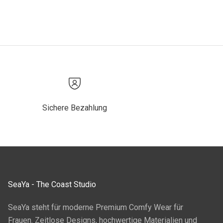
Sichere Bezahlung
SeaYa - The Coast Studio
SeaYa steht für moderne Premium Comfy Wear für
Frauen. Zeitlose Designs, hochwertige Materialien und