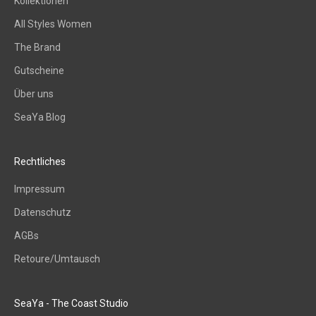
Kollektionen
d
All Styles Women
e
i
The Brand
n
Gutscheine
P
Über uns
o
s
SeaYa Blog
t
f
a
Rechtliches
c
Impressum
h
–
Datenschutz
i
AGBs
n
s
Retoure/Umtausch
p
i
SeaYa - The Coast Studio
r