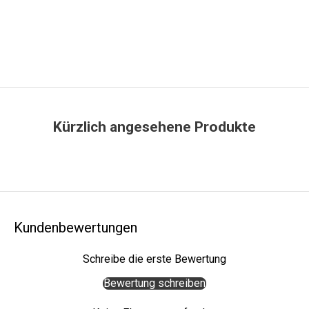
,
n
e
u
e
S
t
Kürzlich angesehene Produkte
y
l
e
s
u
n
d
Kundenbewertungen
b
e
Schreibe die erste Bewertung
s
Bewertung schreiben
o
n