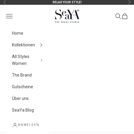
Zum Inhalt springen
RELAX YOUR STYLE!
Zurück
Vor
SeaYA-fashion
Menü
Suchen
Waren
Home
Kollektionen
All Styles
Women
The Brand
Gutscheine
Über uns
SeaYa Blog
ANMELDEN