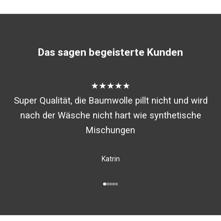
Das sagen begeisterte Kunden
★★★★★
Super Qualität, die Baumwolle pillt nicht und wird
nach der Wäsche nicht hart wie synthetische
Mischungen
Katrin
Gehe zu Element 1
Gehe zu Element 2
Gehe zu Element 3
Gehe zu Element 4
Gehe zu Element 5