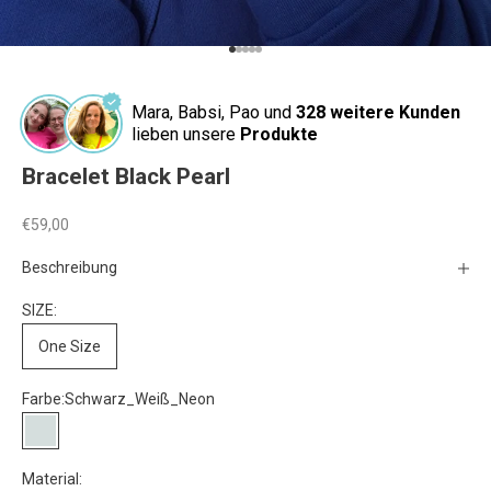
Gehe zu Element 1
Gehe zu Element 2
Gehe zu Element 3
Gehe zu Element 4
Gehe zu Element 5
Mara, Babsi, Pao und
328 weitere Kunden
lieben unsere
Produkte
Bracelet Black Pearl
Angebot
€59,00
Beschreibung
SIZE:
One Size
Farbe:
Schwarz_Weiß_Neon
Schwarz_Weiß_Neon
Material: