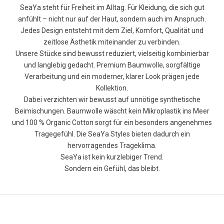
SeaYa steht für Freiheit im Alltag. Für Kleidung, die sich gut
anfühlt – nicht nur auf der Haut, sondern auch im Anspruch.
W
Jedes Design entsteht mit dem Ziel, Komfort, Qualität und
e
zeitlose Ästhetik miteinander zu verbinden.
Unsere Stücke sind bewusst reduziert, vielseitig kombinierbar
r
und langlebig gedacht. Premium Baumwolle, sorgfältige
d
Verarbeitung und ein moderner, klarer Look prägen jede
Kollektion.
e
Dabei verzichten wir bewusst auf unnötige synthetische
j
Beimischungen. Baumwolle wäscht kein Mikroplastik ins Meer
und 100 % Organic Cotton sorgt für ein besonders angenehmes
e
Tragegefühl. Die SeaYa Styles bieten dadurch ein
t
hervorragendes Trageklima.
SeaYa ist kein kurzlebiger Trend.
z
Sondern ein Gefühl, das bleibt.
t
S
e