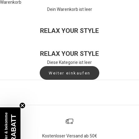
s
Warenkorb
u
Dein Warenkorb ist leer
n
d
b
RELAX YOUR STYLE
e
s
o
RELAX YOUR STYLE
n
Diese Kategorie ist leer
d
e
Weiter einkaufen
r
e
A
k
t
Werde Insider & bekomme
i
15% RABATT
o
n
Kostenloser Versand ab 50€
e